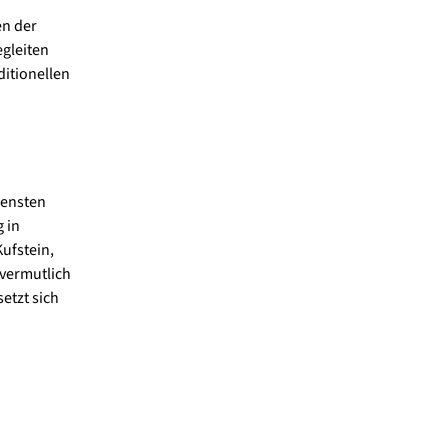
en der
gleiten
ditionellen
iensten
 in
Kufstein,
 vermutlich
tzt sich