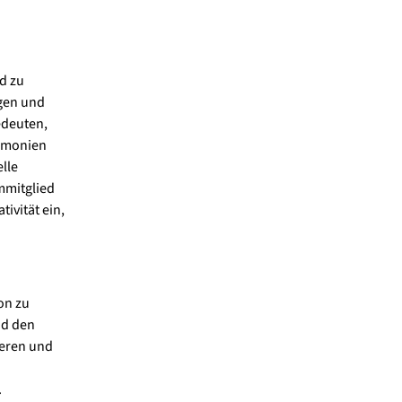
d zu
igen und
edeuten,
remonien
lle
mmitglied
ivität ein,
on zu
nd den
leren und
.