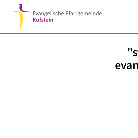
"s
evan