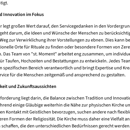
tigt.
d Innovation im Fokus
r legt großen Wert darauf, den Servicegedanken in den Vordergrun
s geht darum, die Ideen und Wünsche der Menschen zu berücksicht
Weg zur Verwirklichung ihrer Vorstellungen zu ebnen. Dies kann b
onelle Orte für Rituale zu finden oder besondere Formen von Ze
. Das Team von "st. Moment" arbeitet eng zusammen, um individue
ür Taufen, Hochzeiten und Bestattungen zu entwickeln. Jedes Tea
en spezifischen Bereich verantwortlich und bringt Expertise und Kreat
vice für die Menschen zeitgemäß und ansprechend zu gestalten.
keit und Zukunftsaussichten
forderung liegt darin, die Balance zwischen Tradition und Innovati
hrend einige Gläubige weiterhin die Nähe zur physischen Kirche u
en Kontakt mit Geistlichen bevorzugen, suchen andere nach flexib
ren Formen der Religiosität. Die Kirche muss daher eine Vielfalt an
schaffen, die den unterschiedlichen Bedürfnissen gerecht werden