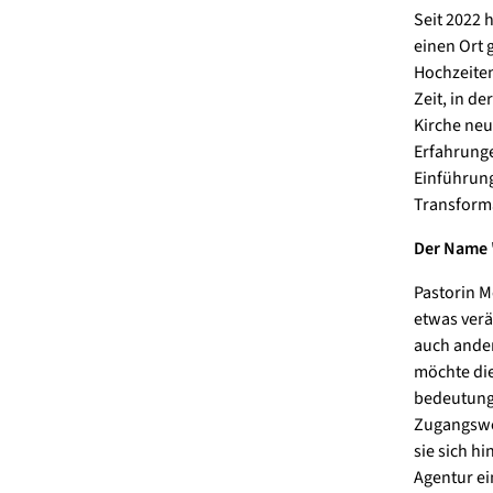
Seit 2022 
einen Ort 
Hochzeiten
Zeit, in d
Kirche neu
Erfahrunge
Einführung
Transform
Der Name 
Pastorin M
etwas verä
auch ande
möchte die
bedeutungs
Zugangsweg
sie sich h
Agentur ei