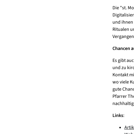
Die "st. Mo
Digitalisi
und ihnen 
Ritualen u
Vergangenh
Chancen au
Es gibt au
und zu kir
Kontakt mi
wo viele K
gute Chan
Pfarrer Th
nachhaltig
Links
:
Arti