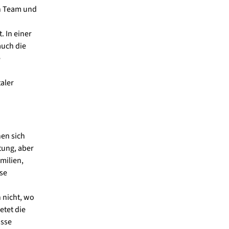
in Team und
. In einer
auch die
e
aler
nen sich
tung, aber
milien,
se
 nicht, wo
etet die
isse