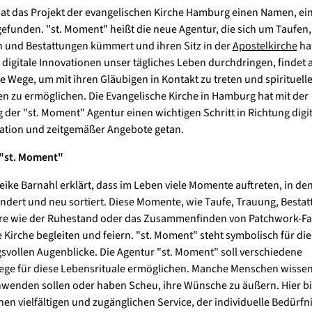
hat das Projekt der evangelischen Kirche Hamburg einen Namen, e
gefunden. "st. Moment" heißt die neue Agentur, die sich um Taufen,
 und Bestattungen kümmert und ihren Sitz in der
Apostelkirche
hat
er digitale Innovationen unser tägliches Leben durchdringen, findet 
e Wege, um mit ihren Gläubigen in Kontakt zu treten und spirituell
n zu ermöglichen. Die Evangelische Kirche in Hamburg hat mit der
 der "st. Moment" Agentur einen wichtigen Schritt in Richtung digit
ation und zeitgemäßer Angebote getan.
"st. Moment"
eike Barnahl erklärt, dass im Leben viele Momente auftreten, in de
ndert und neu sortiert. Diese Momente, wie Taufe, Trauung, Bestat
re wie der Ruhestand oder das Zusammenfinden von Patchwork-Fa
 Kirche begleiten und feiern. "st. Moment" steht symbolisch für die
vollen Augenblicke. Die Agentur "st. Moment" soll verschiedene
e für diese Lebensrituale ermöglichen. Manche Menschen wissen
inwenden sollen oder haben Scheu, ihre Wünsche zu äußern. Hier bi
nen vielfältigen und zugänglichen Service, der individuelle Bedürfn