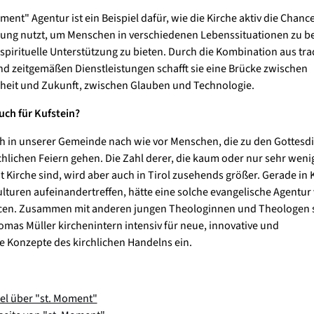
ment" Agentur ist ein Beispiel dafür, wie die Kirche aktiv die Chanc
erung nutzt, um Menschen in verschiedenen Lebenssituationen zu be
spirituelle Unterstützung zu bieten. Durch die Kombination aus tra
nd zeitgemäßen Dienstleistungen schafft sie eine Brücke zwischen
eit und Zukunft, zwischen Glauben und Technologie.
ch für Kufstein?
ch in unserer Gemeinde nach wie vor Menschen, die zu den Gottesd
chlichen Feiern gehen. Die Zahl derer, die kaum oder nur sehr wenig
t Kirche sind, wird aber auch in Tirol zusehends größer. Gerade in 
ulturen aufeinandertreffen, hätte eine solche evangelische Agentur
cen. Zusammen mit anderen jungen Theologinnen und Theologen se
omas Müller kirchenintern intensiv für neue, innovative und
e Konzepte des kirchlichen Handelns ein.
kel über "st. Moment"