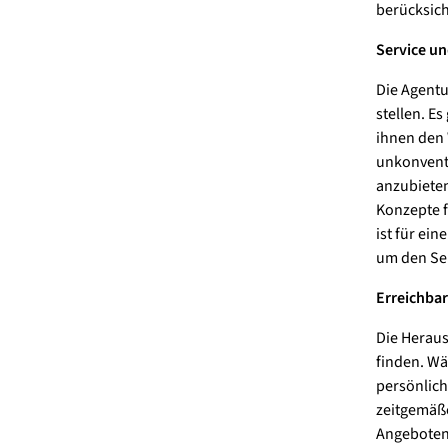
berücksich
Service un
Die Agentu
stellen. E
ihnen den 
unkonventi
anzubieten
Konzepte f
ist für ein
um den Ser
Erreichbar
Die Heraus
finden. Wä
persönlich
zeitgemäße
Angeboten 