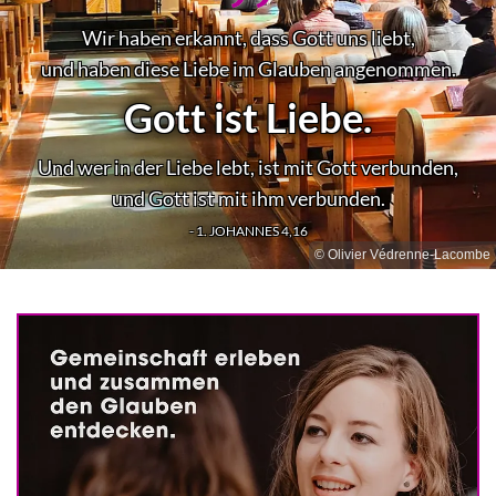
Wir haben erkannt, dass Gott uns liebt,
und haben diese Liebe im Glauben angenommen.
Gott ist Liebe.
Und wer in der Liebe lebt, ist mit Gott verbunden,
und Gott ist mit ihm verbunden.
- 1. JOHANNES 4,16
© Olivier Védrenne-Lacombe