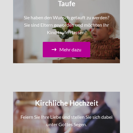
Taufe
Sie haben den Wunsch getauft zu werden?
Sie sind Eltern geworden und möchten Ihr
Kind taufen lassen?
Mehr dazu
Kirchliche Hochzeit
Feiern Sie Ihre Liebe und stellen Sie sich dabei
unter Gottes Segen.