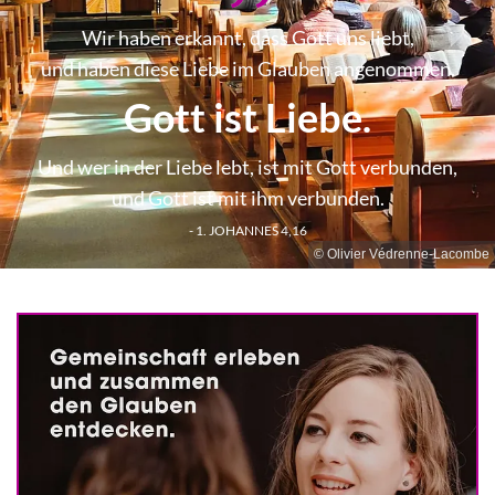
Wir haben erkannt, dass Gott uns liebt,
und haben diese Liebe im Glauben angenommen.
Gott ist Liebe.
Und wer in der Liebe lebt, ist mit Gott verbunden,
und Gott ist mit ihm verbunden.
- 1. JOHANNES 4,16
© Olivier Védrenne-Lacombe