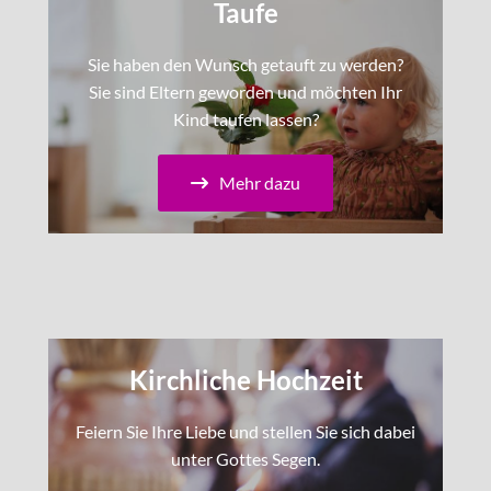
Taufe
Sie haben den Wunsch getauft zu werden?
Sie sind Eltern geworden und möchten Ihr
Kind taufen lassen?
Mehr dazu
Kirchliche Hochzeit
Feiern Sie Ihre Liebe und stellen Sie sich dabei
unter Gottes Segen.