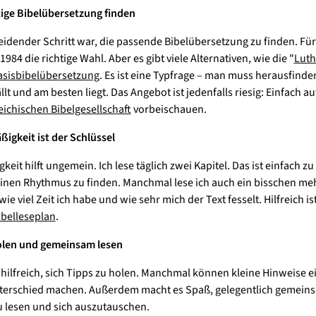
htige Bibelübersetzung finden
eidender Schritt war, die passende Bibelübersetzung zu finden. Für
1984 die richtige Wahl. Aber es gibt viele Alternativen, wie die "
Luth
asisbibelübersetzung
. Es ist eine Typfrage – man muss herausfinde
lt und am besten liegt. Das Angebot ist jedenfalls riesig: Einfach au
eichischen Bibelgesellschaft
vorbeischauen.
ßigkeit ist der Schlüssel
eit hilft ungemein. Ich lese täglich zwei Kapitel. Das ist einfach zu
 einen Rhythmus zu finden. Manchmal lese ich auch ein bisschen meh
e viel Zeit ich habe und wie sehr mich der Text fesselt. Hilfreich is
ibelleseplan
.
olen und gemeinsam lesen
h hilfreich, sich Tipps zu holen. Manchmal können kleine Hinweise e
terschied machen. Außerdem macht es Spaß, gelegentlich gemein
 lesen und sich auszutauschen.