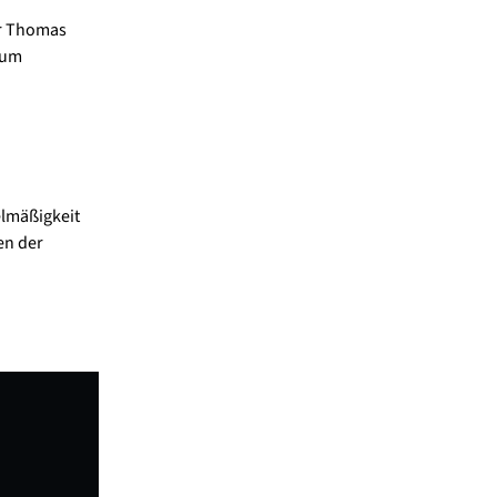
er Thomas
zum
elmäßigkeit
en der