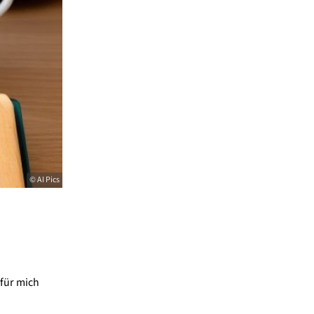
© AI Pics
für mich