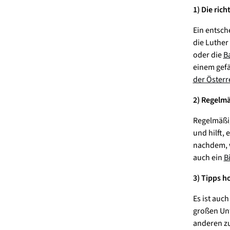
1) Die ric
Ein entsch
die Luther 
oder die
B
einem gefäl
der Österr
2) Regelmä
Regelmäßigk
und hilft,
nachdem, wi
auch ein
B
3) Tipps h
Es ist auc
großen Un
anderen zu