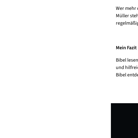
Wer mehr d
Müller ste
regelmäßig
Mein Fazit
Bibel lese
und hilfre
Bibel entd