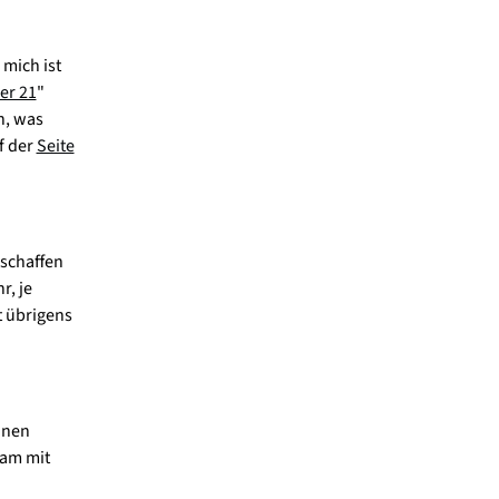
 mich ist
er 21
"
n, was
f der
Seite
 schaffen
r, je
t übrigens
inen
sam mit