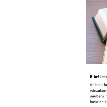
Bibel les
Ich habe l
reinzukomm
unüberwind
funktionie