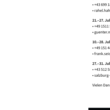
• +43 699 
• rahel.h
21.–27. Jul
• +49 1511
• guenter
10.–28. Jul
• +49 151 
• frank.se
27.–31. Jul
• +43 512 5
• salzburg
Vielen Dan