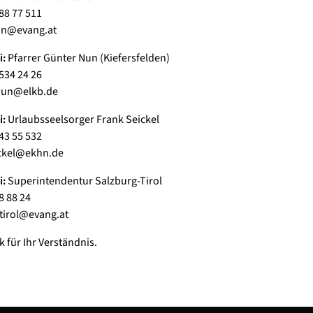
188 77 511
ahn@evang.at
i:
Pfarrer Günter Nun (Kiefersfelden)
 534 24 26
.nun@elkb.de
i:
Urlaubsseelsorger Frank Seickel
443 55 532
ickel@ekhn.de
i:
Superintendentur Salzburg-Tirol
8 88 24
-tirol@evang.at
k für Ihr Verständnis.