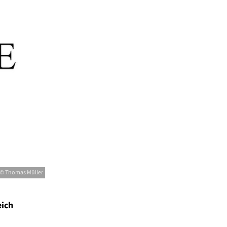
© Thomas Müller
eich