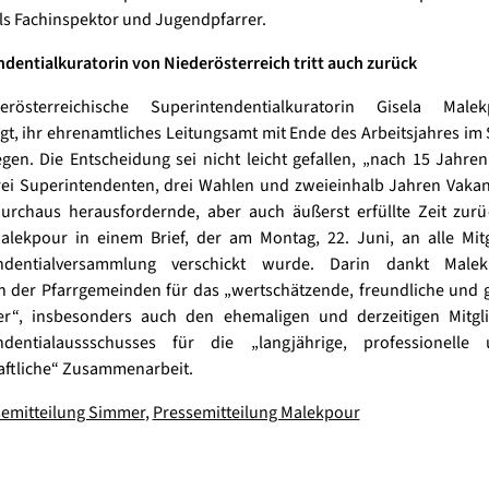
als Fachinspektor und Jugendpfarrer.
dentialkuratorin von Niederösterreich tritt auch zurück
erösterreichische Superintendentialkuratorin Gisela Male
t, ihr ehrenamtliches Leitungsamt mit Ende des Arbeitsjahres i
gen. Die Entscheidung sei nicht leicht gefallen, „nach 15 Jahre
rei Superintendenten, drei Wahlen und zweieinhalb Jahren Vakan
urchaus herausfordernde, aber auch äußerst erfüllte Zeit zurü
alekpour in einem Brief, der am Montag, 22. Juni, an alle Mit
endentialversammlung verschickt wurde. Darin dankt Male
n der Pfarrgemeinden für das „wertschätzende, freundliche und 
er“, insbesonders auch den ehemaligen und derzeitigen Mitgl
ndentialaussschusses für die „langjährige, professionell
aftliche“ Zusammenarbeit.
semitteilung Simmer
,
Pressemitteilung Malekpour