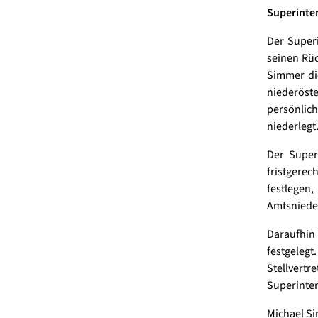
Superinten
Der Superi
seinen Rüc
Simmer die
niederöst
persönlich
niederlegt
Der Super
fristgere
festlegen
Amtsniede
Daraufhin 
festgelegt
Stellve
Superinten
Michael Si