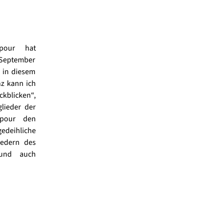
kpour hat
m September
n in diesem
z kann ich
ckblicken“,
glieder der
kpour den
gedeihliche
iedern des
e und auch