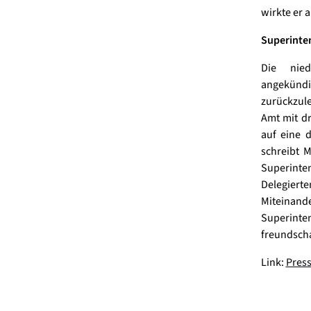
wirkte er 
Superinten
Die nied
angekündig
zurückzule
Amt mit d
auf eine d
schreibt M
Superint
Delegierte
Miteinand
Superinte
freundsch
Link:
Pres