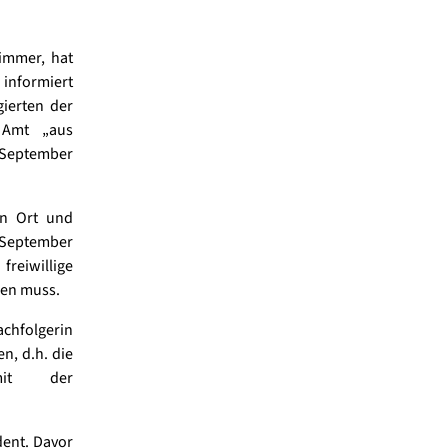
Simmer, hat
 informiert
gierten der
n Amt „aus
m September
en Ort und
 September
reiwillige
den muss.
achfolgerin
n, d.h. die
 mit der
dent. Davor