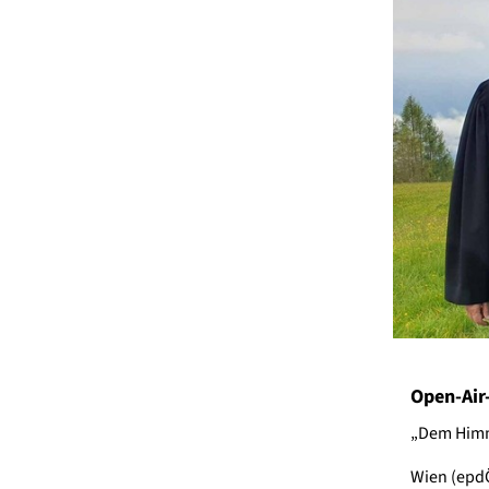
Open-Air
„Dem Himm
Wien (epdÖ