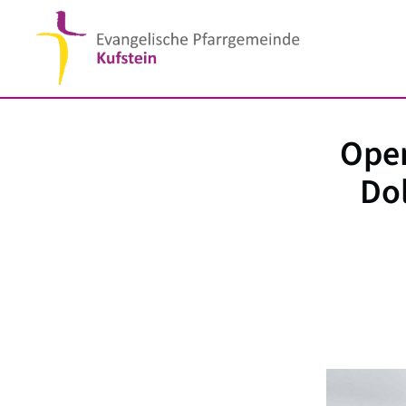
Open
Do