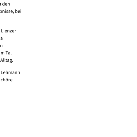
n den
bnisse, bei
 Lienzer
la
en
im Tal
Alltag.
in Lehmann
nchöre