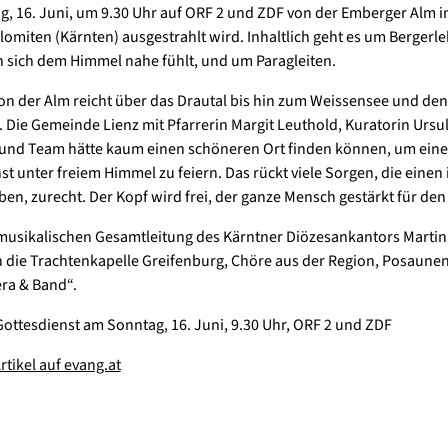
, 16. Juni, um 9.30 Uhr auf ORF 2 und ZDF von der Emberger Alm i
lomiten (Kärnten) ausgestrahlt wird. Inhaltlich geht es um Bergerle
sich dem Himmel nahe fühlt, und um Paragleiten.
von der Alm reicht über das Drautal bis hin zum Weissensee und den
 Die Gemeinde Lienz mit Pfarrerin Margit Leuthold, Kuratorin Ursu
und Team hätte kaum einen schöneren Ort finden können, um ein
st unter freiem Himmel zu feiern. Das rückt viele Sorgen, die einen 
en, zurecht. Der Kopf wird frei, der ganze Mensch gestärkt für den 
musikalischen Gesamtleitung des Kärntner Diözesankantors Mart
 die Trachtenkapelle Greifenburg, Chöre aus der Region, Posaune
ra & Band“.
ottesdienst am Sonntag, 16. Juni, 9.30 Uhr, ORF 2 und ZDF
rtikel auf evang.at