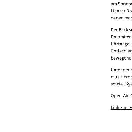
am Sonntag
Lienzer Do
denen man 
Der Blick 
Dolomiten.
Hörtnagel 
Gottesdien
bewegt hab
Unter der 
musizieren
sowie „Kye
Open-Air-G
Link zum A