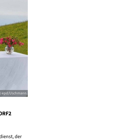
© epd/Uschmann
 ORF2
ienst, der