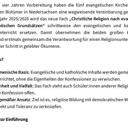
 vier Jahren Vorbereitung haben die fünf evangelischen Kirche
en Bistümer in Niedersachsen eine wegweisende Vereinbarung ge
jahr 2025/2026 wird das neue Fach
„Christliche Religion nach ev
lischen Grundsätzen“
schrittweise den evangelischen und ka
unterricht ersetzen. Damit übernehmen die beiden großen 
d erstmals gemeinsam die Verantwortung für einen Religionsunter
r Schritt in gelebter Ökumene.
u?
enische Basis
: Evangelische und katholische Inhalte werden gem
rrichtet, ohne die Eigenheiten der Konfessionen zu verwischen.
nheit und Vielfalt
: Das Fach steht auch Schüler:innen anderer Reli
 Konfession offen.
gemäßer Ansatz
: Ziel ist es, religiöse Bildung mit demokratischen 
ekt und Toleranz zu verknüpfen.
ur Einführung