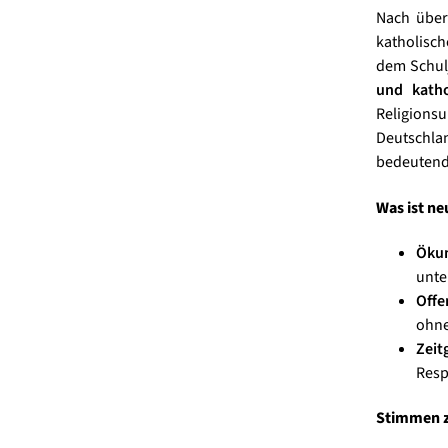
Nach über
katholisch
dem Schul
und katho
Religions
Deutschlan
bedeutende
Was ist ne
Ökum
unte
Offe
ohne
Zeit
Resp
Stimmen z