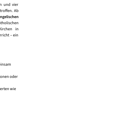
n und vier
troffen. Ab
angelischen
tholischen
Kirchen in
richt – ein
einsam
gionen oder
Werten wie