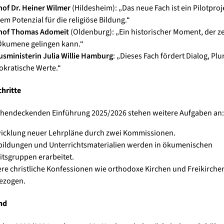
hof Dr. Heiner Wilmer
(Hildesheim): „Das neue Fach ist ein Pilotproj
em Potenzial für die religiöse Bildung.“
hof Thomas Adomeit
(Oldenburg): „Ein historischer Moment, der ze
Ökumene gelingen kann.“
usministerin Julia Willie Hamburg
: „Dieses Fach fördert Dialog, Plu
kratische Werte.“
hritte
ächendeckenden Einführung 2025/2026 stehen weitere Aufgaben an:
icklung neuer Lehrpläne durch zwei Kommissionen.
bildungen und Unterrichtsmaterialien werden in ökumenischen
itsgruppen erarbeitet.
re christliche Konfessionen wie orthodoxe Kirchen und Freikirch
ezogen.
nd