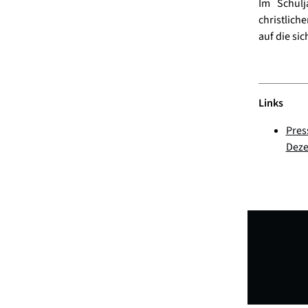
Im Schul
christlich
auf die si
Links
Pres
Deze