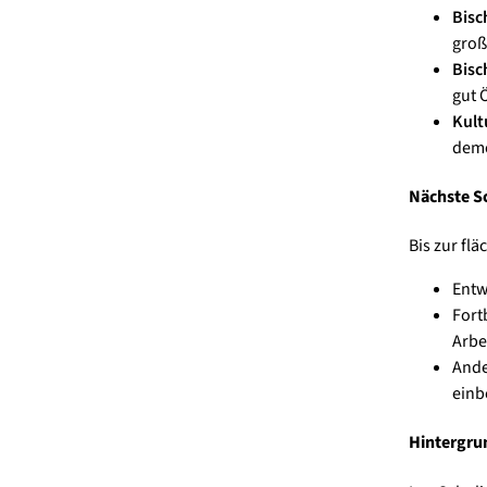
Bisc
groß
Bisc
gut 
Kult
demo
Nächste Sc
Bis zur fl
Entw
Fort
Arbe
Ande
einb
Hintergru