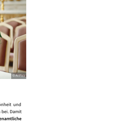
© AI Pics
önheit und
 bei. Damit
renamtliche