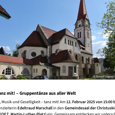
© Simon Legner 
nz mit! – Gruppentänze aus aller Welt
Musik und Geselligkeit – tanz mit! Am
12. Februar 2025 von 15:00 b
nzleiterin
Edeltraud Marschall
in den
Gemeindesaal der Christuski
(OEZ, Martin-Luther-Platz)
ein. Gemeinsam entdecken wir untersch