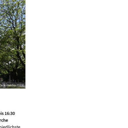
(wikimedia 2019)
is 16:30
rche
iedlichste