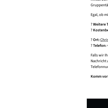
Gruppentän
Egal, ob m
?
Weitere 
?
Kostenbe
?
Ort:
Chri
?
Telefon:
+
Falls wir 
Nachricht 
Telefonnum
Komm vorb