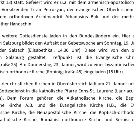
kt 13) statt. Gefeiert wird er u.a. mit dem armenisch-apostolisc
Vorsitzenden Tiran Petrosyan, der evangelischen Oberkirchenrä
dem orthodoxen Archimandrit Athanasius Buk und der metho
sther Handschin.
e weitere Gottesdienste laden in den Bundesländern ein. Hier e
n Salzburg bildet den Auftakt der Gebetswoche am Sonntag, 19. J
er Salzach (Elisabethkai, 14.30 Uhr). Diese wird von den 
 Salzburg gestaltet, Treffpunkt ist die Evangelische Chri
raße 25). Am Donnerstag, 23. Jänner, wird zu einer byzantinische
sch-orthodoxe Kirche (Robinigstraße 48) eingeladen (18 Uhr).
der christlichen Kirchen in Oberösterreich lädt am 21. Jänner u
ottesdienst in die katholische Pfarre Enns-St. Laurenz (Lauriac
). Dem Forum gehören die Altkatholische Kirche, die Bapt
che Kirche A.B. und die Evangelische Kirche H.B., die Ev
ische Kirche, die Neuapostolische Kirche, die Koptisch-orthodo
atholische Kirche, Rumänisch-orthodoxe Kirche und Serbisch