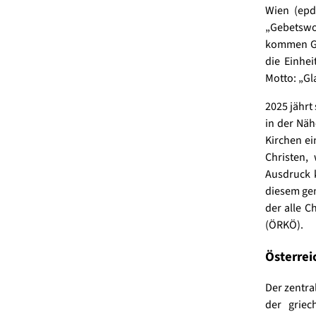
Wien (epd
„Gebetswo
kommen Gl
die Einhe
Motto: „Gl
2025 jährt
in der Näh
Kirchen ei
Christen,
Ausdruck 
diesem gem
der alle C
(ÖRKÖ).
Österrei
Der zentra
der griec