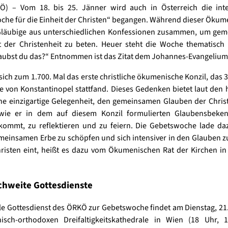
Ö) – Vom 18. bis 25. Jänner wird auch in Österreich die inte
che für die Einheit der Christen“ begangen. Während dieser Öku
äubige aus unterschiedlichen Konfessionen zusammen, um gem
it der Christenheit zu beten. Heuer steht die Woche thematisch
aubst du das?“ Entnommen ist das Zitat dem Johannes-Evangelium
 sich zum 1.700. Mal das erste christliche ökumenische Konzil, das 3
e von Konstantinopel stattfand. Dieses Gedenken bietet laut den
ne einzigartige Gelegenheit, den gemeinsamen Glauben der Chri
 wie er in dem auf diesem Konzil formulierten Glaubensbeke
kommt, zu reflektieren und zu feiern. Die Gebetswoche lade daz
einsamen Erbe zu schöpfen und sich intensiver in den Glauben zu
hristen eint, heißt es dazu vom Ökumenischen Rat der Kirchen in
chweite Gottesdienste
le Gottesdienst des ÖRKÖ zur Gebetswoche findet am Dienstag, 21.
hisch-orthodoxen Dreifaltigkeitskathedrale in Wien (18 Uhr, 