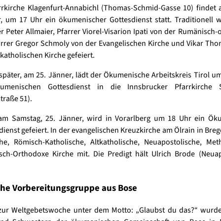
rrkirche Klagenfurt-Annabichl (Thomas-Schmid-Gasse 10) findet 
, um 17 Uhr ein ökumenischer Gottesdienst statt. Traditionell 
 Peter Allmaier, Pfarrer Viorel-Visarion Ipati von der Rumänisch
arrer Gregor Schmoly von der Evangelischen Kirche und Vikar Th
tkatholischen Kirche gefeiert.
später, am 25. Jänner, lädt der Ökumenische Arbeitskreis Tirol u
umenischen Gottesdienst in die Innsbrucker Pfarrkirche S
traße 51).
 am Samstag, 25. Jänner, wird in Vorarlberg um 18 Uhr ein Ök
dienst gefeiert. In der evangelischen Kreuzkirche am Ölrain in Bre
he, Römisch-Katholische, Altkatholische, Neuapostolische, Met
sch-Orthodoxe Kirche mit. Die Predigt hält Ulrich Brode (Neuap
che Vorbereitungsgruppe aus Bose
 zur Weltgebetswoche unter dem Motto: „Glaubst du das?“ wurd