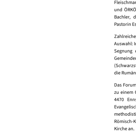
Fleischmar
und ÖRKÖ-
Bachler, 
Pastorin E
Zahlreich
Auswahl: I
Segnung d
Gemeinden
(Schwarzst
die Rumäni
Das Forum 
zu einem G
4470 Enns
Evangelis
methodist
Römisch-K
Kirche an.