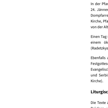
In der Pfa
24. Jänner
Dompfarrer
Kirche, Pf
von der Al
Einen Tag 
einem ök
(Radetzkys
Ebenfalls
Festgottes
Evangelisc
und Serbi
Kirche).
Liturgis
Die Texte