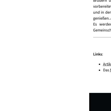
Brüdern u
vorbereite
und in dem
genießen. 
Es werden
Gemeinscha
Links
:
Arti
Das