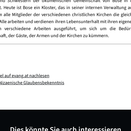
nd Schwestern der ökumenischen Gemeinschaft von Bose in N
t. Heute ist Bose ein Kloster, das in seiner internen Verwaltung 
 alle Mitglieder der verschiedenen christlichen Kirchen die glei
Alle arbeiten und verdienen ihren Lebensunterhalt mit ihren eige
 verschiedene Arbeiten ausgeführt, um sich um die Bedür
ft, der Gäste, der Armen und der Kirchen zu kümmern.
kel auf evang.at nachlesen
Nizaenische Glaubensbekenntnis
Dies könnte Sie auch interessieren