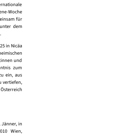
rnationale
mene-Woche
einsam für
 unter dem
.
25 in Nicäa
 heimischen
stinnen und
nntnis zum
u ein, aus
 vertiefen,
 Österreich
 Jänner, in
1010 Wien,