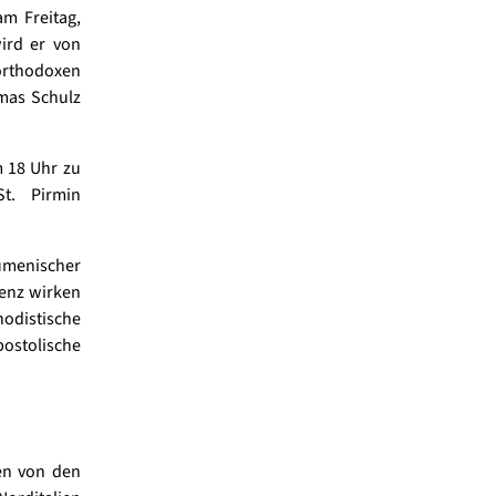
am Freitag,
wird er von
-orthodoxen
omas Schulz
m 18 Uhr zu
t. Pirmin
umenischer
genz wirken
hodistische
ostolische
en von den