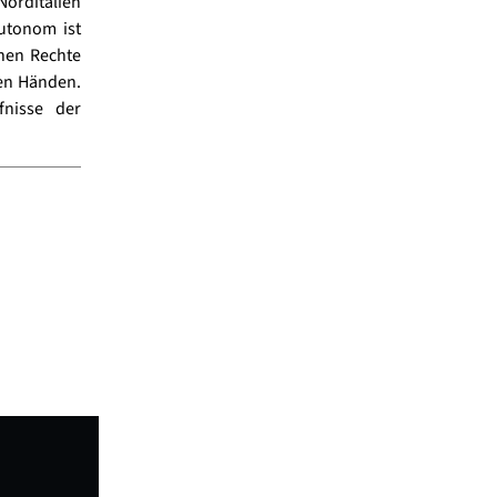
orditalien
autonom ist
chen Rechte
nen Händen.
fnisse der