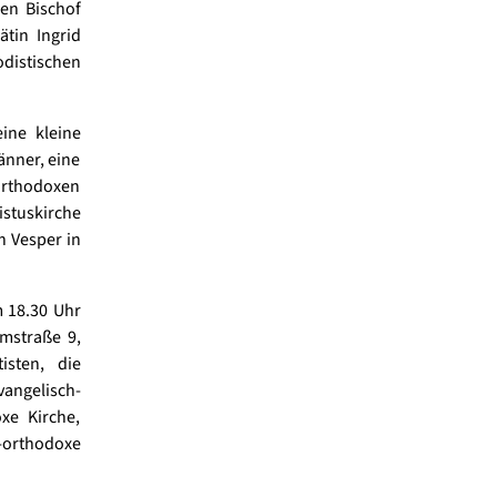
hen Bischof
tin Ingrid
distischen
ine kleine
änner, eine
orthodoxen
stuskirche
n Vesper in
m 18.30 Uhr
umstraße 9,
isten, die
angelisch-
xe Kirche,
-orthodoxe