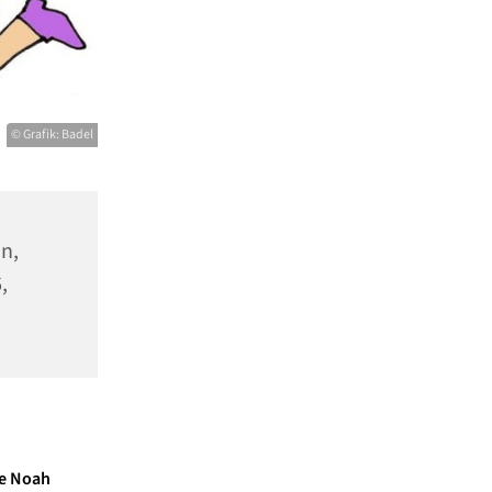
© Grafik: Badel
n,
,
he Noah