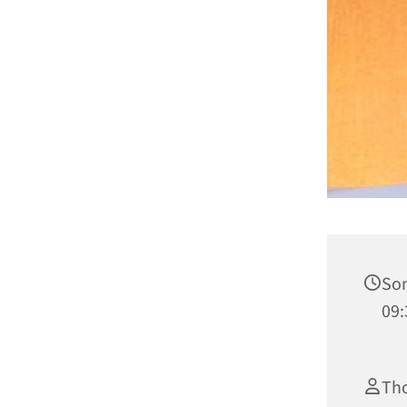
Son
09:
Th