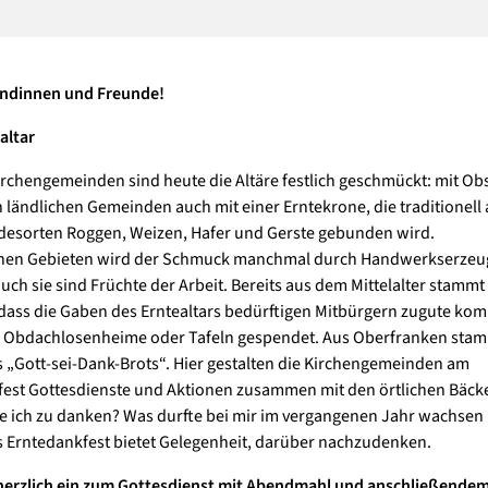
undinnen und Freunde!
altar
Kirchengemeinden sind heute die Altäre festlich geschmückt: mit Ob
 ländlichen Gemeinden auch mit einer Erntekrone, die traditionell
idesorten Roggen, Weizen, Hafer und Gerste gebunden wird.
schen Gebieten wird der Schmuck manchmal durch Handwerkserzeu
auch sie sind Früchte der Arbeit. Bereits aus dem Mittelalter stammt
 dass die Gaben des Erntealtars bedürftigen Mitbürgern zugute ko
 Obdachlosenheime oder Tafeln gespendet. Aus Oberfranken stam
 „Gott-sei-Dank-Brots“. Hier gestalten die Kirchengemeinden am
est Gottesdienste und Aktionen zusammen mit den örtlichen Bäcke
 ich zu danken? Was durfte bei mir im vergangenen Jahr wachsen
s Erntedankfest bietet Gelegenheit, darüber nachzudenken.
herzlich ein zum Gottesdienst mit Abendmahl und anschließende