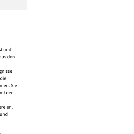
st und
 aus den
gnisse
 die
mmen: Sie
mt der
reien.
 und
m