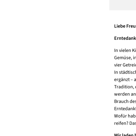
Liebe Fre
Erntedank
In vielen 
Gemüse, in
vier Getre
In städti
ergänzt – 
Tradition,
werden an
Brauch des
Erntedankf
Wofür habe
reifen? Da
Wir laden 