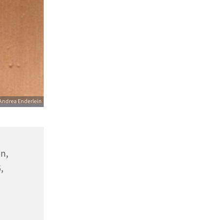
Andrea Enderlein
n,
,