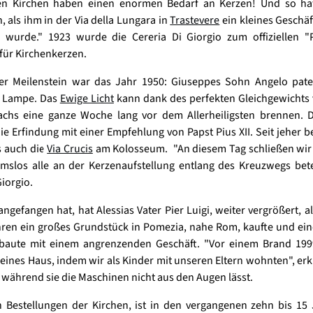
len Kirchen haben einen enormen Bedarf an Kerzen! Und so hat
, als ihm in der Via della Lungara in
Trastevere
ein kleines Geschä
 wurde." 1923 wurde die Cereria Di Giorgio zum offiziellen "P
 für Kirchenkerzen.
rer Meilenstein war das Jahr 1950: Giuseppes Sohn Angelo paten
e Lampe. Das
Ewige Licht
kann dank des perfekten Gleichgewichts 
chs eine ganze Woche lang vor dem Allerheiligsten brennen. D
ie Erfindung mit einer Empfehlung von Papst Pius XII. Seit jeher be
s auch die
Via Crucis
am Kolosseum. "An diesem Tag schließen wir 
slos alle an der Kerzenaufstellung entlang des Kreuzwegs betei
Giorgio.
angefangen hat, hat Alessias Vater Pier Luigi, weiter vergrößert, al
hren ein großes Grundstück in Pomezia, nahe Rom, kaufte und ei
fbaute mit einem angrenzenden Geschäft. "Vor einem Brand 199
leines Haus, indem wir als Kinder mit unseren Eltern wohnten", erkl
, während sie die Maschinen nicht aus den Augen lässt.
 Bestellungen der Kirchen, ist in den vergangenen zehn bis 15 