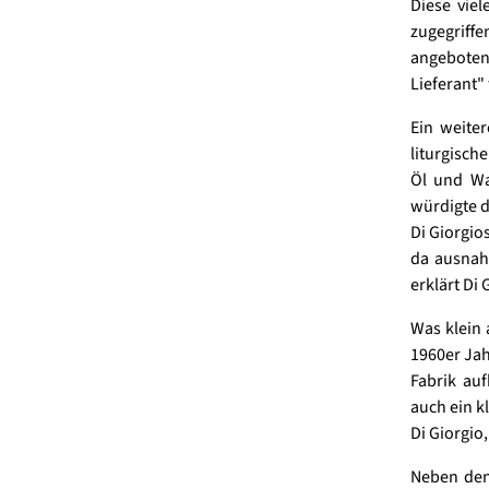
Diese vie
zugegriffen
angeboten
Lieferant"
Ein weite
liturgisch
Öl und Wa
würdigte d
Di Giorgio
da ausnahm
erklärt Di 
Was klein 
1960er Ja
Fabrik au
auch ein k
Di Giorgio
Neben den