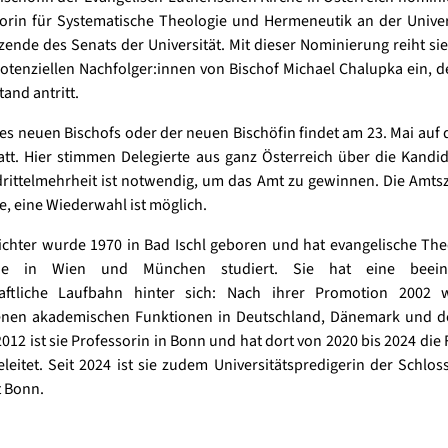
sorin für Systematische Theologie und Hermeneutik an der Unive
zende des Senats der Universität. Mit dieser Nominierung reiht sie 
potenziellen Nachfolger:innen von Bischof Michael Chalupka ein, d
and antritt.
es neuen Bischofs oder der neuen Bischöfin findet am 23. Mai auf
att. Hier stimmen Delegierte aus ganz Österreich über die Kandi
rittelmehrheit ist notwendig, um das Amt zu gewinnen. Die Amtsz
e, eine Wiederwahl ist möglich.
ichter wurde 1970 in Bad Ischl geboren und hat evangelische Th
hie in Wien und München studiert. Sie hat eine beein
aftliche Laufbahn hinter sich: Nach ihrer Promotion 2002 
enen akademischen Funktionen in Deutschland, Dänemark und d
 2012 ist sie Professorin in Bonn und hat dort von 2020 bis 2024 die 
leitet. Seit 2024 ist sie zudem Universitätspredigerin der Schlos
t Bonn.