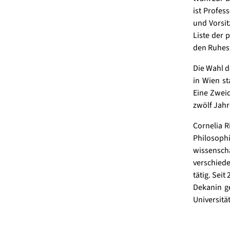
ist Profes
und Vorsit
Liste der 
den Ruhest
Die Wahl d
in Wien st
Eine Zweid
zwölf Jahr
Cornelia R
Philosop
wissensch
verschied
tätig. Seit
Dekanin ge
Universitä