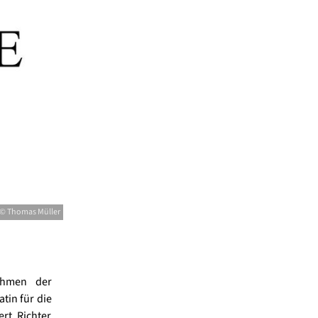
© Thomas Müller
ahmen der
tin für die
rt. Richter