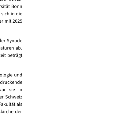
rsität Bonn
sich in die
er mit 2025
 der Synode
daturen ab.
eit beträgt
eologie und
druckende
war sie in
er Schweiz
Fakultät als
skirche der