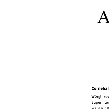
Cornelia 
Wörgl (ev
Superinten
Wahl zur B