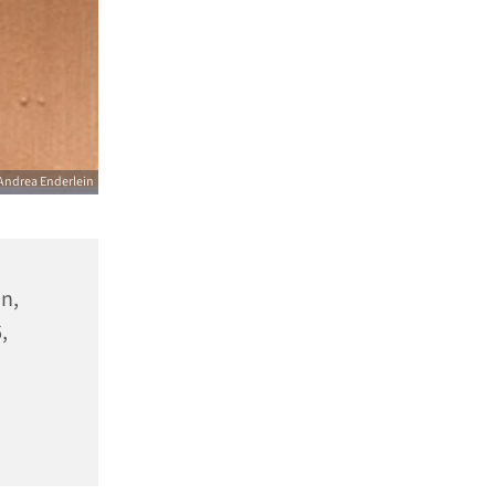
Andrea Enderlein
n,
,