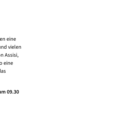
en eine
und vielen
n Assisi,
o eine
das
um 09.30