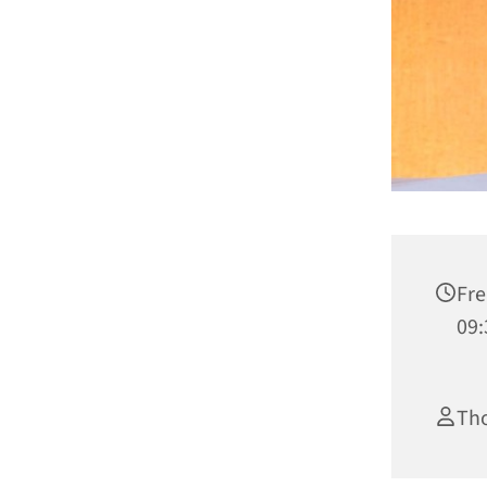
Fre
09:
Th