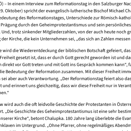
) – In einem Interview zum Reformationstag in den Salzburger Na
9. Oktober) spricht der evangelisch-lutherische Bischof Michael C
edeutung des Reformationstages, Unterschiede zur Römisch-katho
e Prägung durch den Geheimprotestantismus und sein persönliches
. Und, trotz sinkender Mitgliederzahlen, von der auch heute noch 
der Kirche, die kein Unternehmen sei, „das sich an Zahlen messen 
 wird die Wiederentdeckung der biblischen Botschaft gefeiert, das
Freiheit gesetzt ist, dass er durch Gott gerecht geworden ist und da
 direkt vor Gott treten und mit Gott ins Gespräch kommen kann“, f
ie Bedeutung der Reformation zusammen. Mit dieser Freiheit imm
sei aber auch Verantwortung. „Der Reformationstag feiert also d
t und erinnert uns gleichzeitig, dass wir diese Freiheit nur in Vera
nen.“
ew wird auch die oft leidvolle Geschichte der Protestanten in Österr
rt. „Die Geschichte des Geheimprotestantismus ist eine sehr best
unserer Kirche“, betont Chalupka. 180 Jahre lang überlebte die Eva
Enklaven im Untergrund. „Ohne Pfarrer, ohne regelmäßiges Abendm