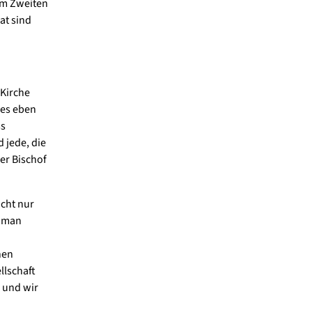
em Zweiten
at sind
Kirche
 es eben
ss
 jede, die
der Bischof
icht nur
n man
hen
lschaft
, und wir