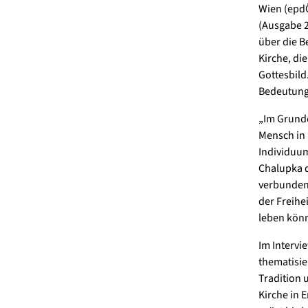
Wien (epdÖ
(Ausgabe 2
über die B
Kirche, di
Gottesbild
Bedeutung 
„Im Grunde
Mensch in 
Individuum
Chalupka d
verbunden 
der Freihei
leben kön
Im Intervi
thematisie
Tradition 
Kirche in 