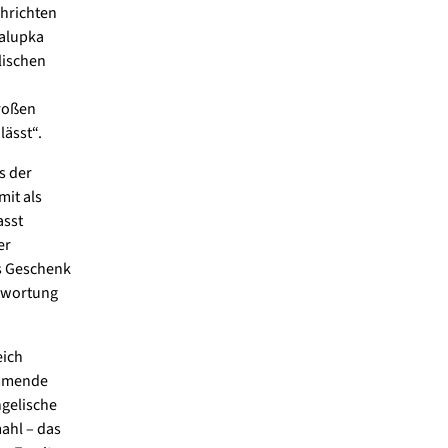
chrichten
halupka
lischen
großen
lässt“.
s der
mit als
asst
er
as Geschenk
ntwortung
eich
immende
ngelische
ahl – das