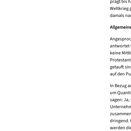
prägt bis 
Weltkrieg 
damals nac
Allgemeine
Angesproch
antwortet 
keine Mitt
Protestant
getauft si
auf den Pu
In Bezug a
um Quantit
sagen: Ja, 
Unternehme
zusammenk
dringend. 
werden die