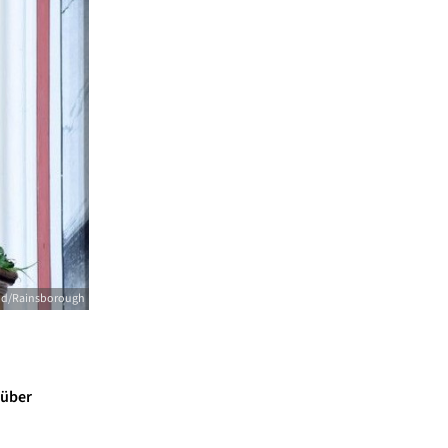
pd/Rainsborough
 über