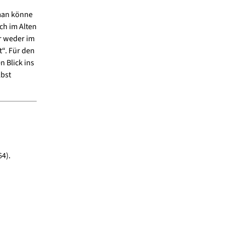
 man könne
ich im Alten
ar weder im
“. Für den
n Blick ins
lbst
4).