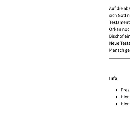
Auf die ab
sich Gott n
Testament,
Orkan noch
Bischof ei
Neue Testa
Mensch gew
Info
Pres
Hier
Hier