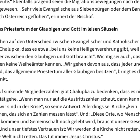
heute.“ Ebenfalls prägend seien die Migrationsbewegungen nach d
gewesen. „Sehr viele Evangelische aus Siebenbürgen oder dem Ban
h Österreich geflohen“, erinnert der Bischof.
s Priestertum der Gläubigen und Gott im leisen Säuseln
en auf den Unterschied zwischen Evangelischer und Katholischer 
Chalupka, dass es etwa „bei uns keine Heiligenverehrung gibt, weil
ler zwischen den Gläubigen und Gott braucht“. Wichtig sei auch, da
en keine Weiheämter kennen. „Wir gehen davon aus, dass jeder und
nd, das allgemeine Priestertum aller Gläubigen besitzen“, bringt es 
nkt.
uf sinkende Mitgliederzahlen gibt Chalupka zu bedenken, dass es n
ät gehe. „Wenn man nur auf die Austrittszahlen schaut, dann kan
wir sind in der Krise“, so seine Antwort. Allerdings sei Kirche „kein
n, das sich an Zahlen messen lässt“. Und: „Diese Orte, wo Mensc
ommen und Gemeinschaft noch gelebt wird, braucht unsere Gesel
Und unser tiefstes Vertrauen ist: Wir werden die Kirche nicht retten
 Welt nicht retten. Das tut immer Jesus Christus.“