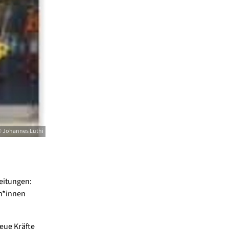
 Johannes Lüthi
eitungen:
ch*innen
eue Kräfte