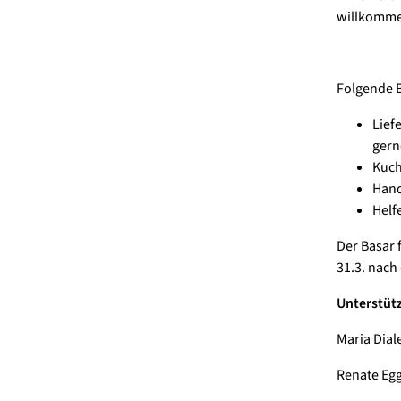
willkomme
Folgende B
Lief
gern
Kuch
Hand
Helf
Der Basar 
31.3. nach
Unterstüt
Maria Diale
Renate Egg