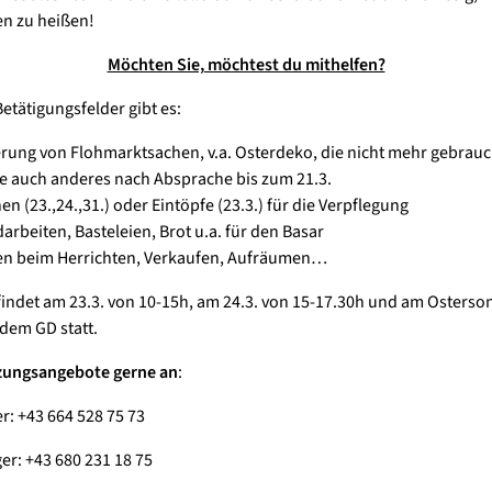
n zu heißen!
Möchten Sie, möchtest du mithelfen?
etätigungsfelder gibt es:
erung von Flohmarktsachen, v.a. Osterdeko, die nicht mehr gebrauc
e auch anderes nach Absprache bis zum 21.3.
en (23.,24.,31.) oder Eintöpfe (23.3.) für die Verpflegung
arbeiten, Basteleien, Brot u.a. für den Basar
en beim Herrichten, Verkaufen, Aufräumen…
findet am 23.3. von 10-15h, am 24.3. von 15-17.30h und am Osterso
 dem GD statt.
zungsangebote gerne an
:
r: +43 664 528 75 73
er: +43 680 231 18 75